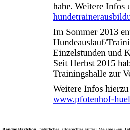
habe. Weitere Infos 
hundetrainerausbild
Im Sommer 2013 ent
Hundeauslauf/Traini
Einzelstunden und K
Seit Herbst 2015 ha
Trainingshalle zur V
Weitere Infos hierzu
www.pfotenhof-huel
Bangas Barfshop
| natürliches, artgerechtes Futter | Melanie Gey, T