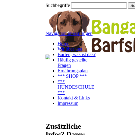
Suchbegriffe
Navigation überspringen
Home
Wir über uns
Barfen, was ist das?
Häufig gestellte
Fragen
Ernährungsplan
*** SHOP ***
***
HUNDESCHULE
***
Kontakt & Links
Impressum
Zusätzliche
Infos? Dann: