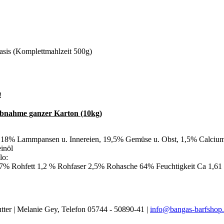
is (Komplettmahlzeit 500g)
!
Abnahme ganzer Karton (10kg)
18% Lammpansen u. Innereien, 19,5% Gemüse u. Obst, 1,5% Calciu
inöl
lo:
7% Rohfett 1,2 % Rohfaser 2,5% Rohasche 64% Feuchtigkeit Ca 1,61
Futter | Melanie Gey, Telefon 05744 - 50890-41 |
info@bangas-barfshop