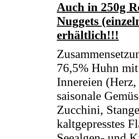
Auch in 250g Ro
Nuggets (einze
erhältlich!!!
Zusammensetzu
76,5% Huhn mit
Innereien (Herz
saisonale Gemüse
Zucchini, Stange
kaltgepresstes F
Seealgen- und K