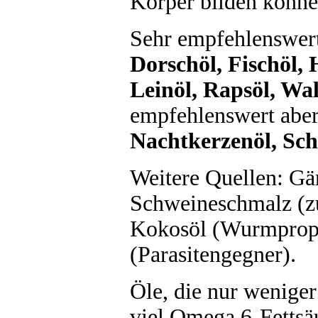
Körper bilden könne
Sehr empfehlenswert
Dorschöl, Fischöl, 
Leinöl, Rapsöl, Wa
empfehlenswert abe
Nachtkerzenöl, Sc
Weitere Quellen: Gä
Schweineschmalz (z
Kokosöl (Wurmproph
(Parasitengegner).
Öle, die nur weniger
viel Omega 6-Fettsä